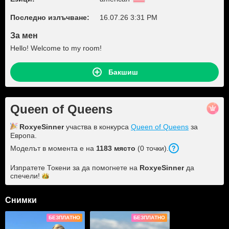
Последно излъчване:
16.07.26 3:31 PM
За мен
Hello! Welcome to my room!
Бакшиш
Queen of Queens
RoxyeSinner
участва в конкурса
Queen of Queens
за
Европа.
Моделът в момента е на
1183 място
(0 точки).
Изпратете Токени за да помогнете на
RoxyeSinner
да
спечели!
Снимки
БЕЗПЛАТНО
БЕЗПЛАТНО