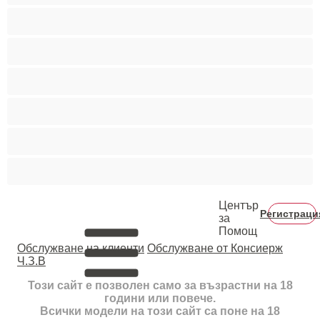
Пушещи жени
Средни гърди
Тийнейджъри 18+
Фетиш
Цветнокожи
Червенокоси
Център
Регистраци
за
Помощ
Oбслужване на клиенти
Обслужване от Консиерж
Ч.З.В
Този сайт е позволен само за възрастни на 18
години или повече.
Всички модели на този сайт са поне на 18