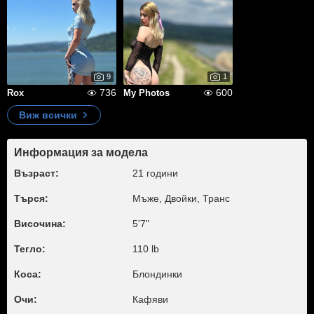
9
1
736
600
Rox
My Photos
Виж всички
Информация за модела
Възраст:
21 години
Търся:
Мъже, Двойки, Транс
Височина:
5'7"
Тегло:
110 lb
Коса:
Блондинки
Очи:
Кафяви