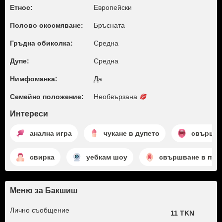
Етнос:
Европейски
Полово окосмяване:
Бръсната
Гръдна обиколка:
Среднa
Дупе:
Среднa
Нимфоманка:
Да
Семейно положение:
Необвързана
Интереси
анална игра
чукане в дупето
свършва
свирка
уебкам шоу
свършване в пут
Меню за Бакшиш
Лично съобщение
11 TKN