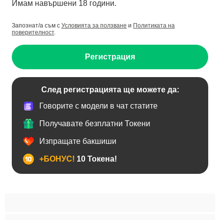
Имам навършени 18 години.
Запознат/а съм с
Условията за ползване
и
Политиката на
поверителност
.
Регистрация
След регистрацията ще можете да:
Говорите с модели в чат статите
Получавате безплатни Токени
Изпращате бакшиши
+БОНУС!
10 Токена!
BDSM
Азиатки