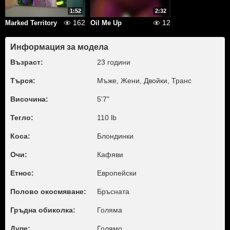
1:52
2:32
162
12
Marked Territory
Oil Me Up
Информация за модела
Възраст:
23 години
Търся:
Мъже, Жени, Двойки, Транс
Височина:
5'7"
Тегло:
110 lb
Коса:
Блондинки
Очи:
Кафяви
Етнос:
Европейски
Полово окосмяване:
Бръсната
Гръдна обиколка:
Голяма
Дупе:
Голямо