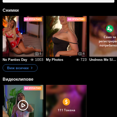
Снимки
БЕЗПЛАТНО
БЕЗПЛАТНО
Само за
регистрира
потребите
5
6
1003
723
No Panties Day
My Photos
Undress Me Slowly
Виж всички
Видеоклипове
БЕЗПЛАТНО
111 Токена