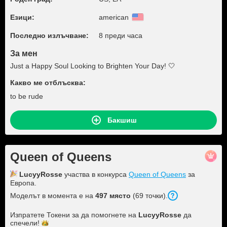
Езици:
american
Последно излъчване:
8 преди часа
За мен
Just a Happy Soul Looking to Brighten Your Day! 🤍
Какво ме отблъсква:
to be rude
Бакшиш
Queen of Queens
LucyyRosse
участва в конкурса
Queen of Queens
за
Европа.
Моделът в момента е на
497 място
(69 точки).
Изпратете Токени за да помогнете на
LucyyRosse
да
спечели!