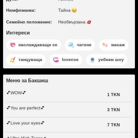
Нимфоманка:
Тайна
Семейно положение:
Необвързана
Интереси
наслаждаващи се
чатене
масаж
танцуваща
lovense
уебкам шоу
Меню за Бакшиш
💕WOW💕
1 TKN
💕You are perfect💕
3 TKN
💕Love your eyes💕
7 TKN
🔥Ultra High Tease🔥