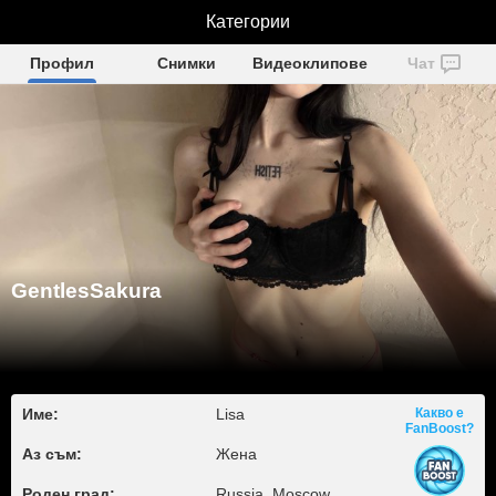
GentlesSakura
Категории
Профил
Снимки
Видеоклипове
Чат
GentlesSakura
Име:
Lisa
Какво е
FanBoost?
Аз съм:
Жена
Роден град:
Russia, Moscow