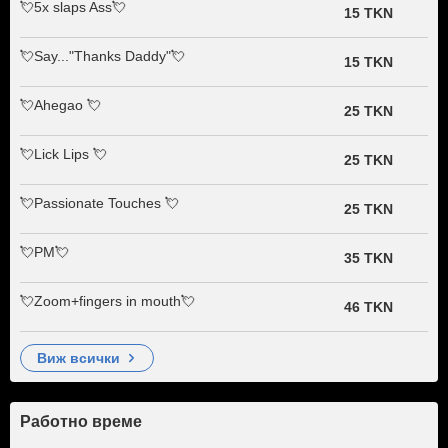
💘5x slaps Ass💘
15 TKN
💘Say..."Thanks Daddy"💘
15 TKN
💘Ahegao 💘
25 TKN
💘Lick Lips 💘
25 TKN
💘Passionate Touches 💘
25 TKN
💘PM💘
35 TKN
💘Zoom+fingers in mouth💘
46 TKN
виж всички
Работно време