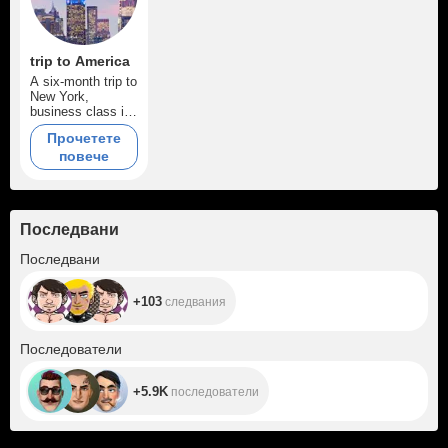
trip to America
A six-month trip to
New York,
business class in
a cool apartment.
Прочетете
повече
Последвани
+103
Последвани
+103
следвания
+5.9K
Последователи
+5.9K
последователи