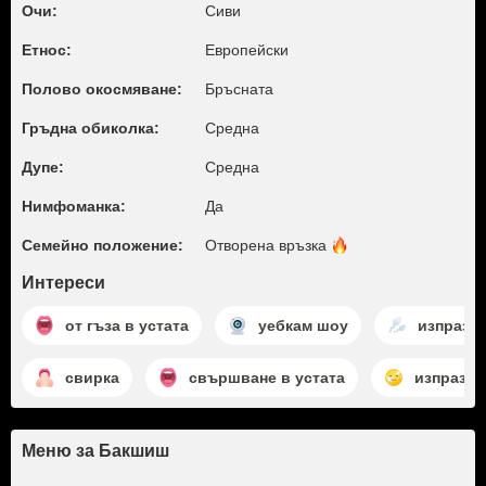
Очи:
Сиви
Етнос:
Европейски
Полово окосмяване:
Бръсната
Гръдна обиколка:
Среднa
Дупе:
Среднa
Нимфоманка:
Да
Семейно положение:
Отворена
връзка
Интереси
от гъза в устата
уебкам шоу
изпразва
свирка
свършване в устата
изпразва
Меню за Бакшиш